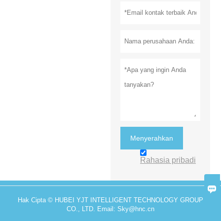
Menyerahkan
Rahasia pribadi

Hak Cipta © HUBEI YJT INTELLIGENT TECHNOLOGY GROUP
CO., LTD. Email: Sky@hnc.cn