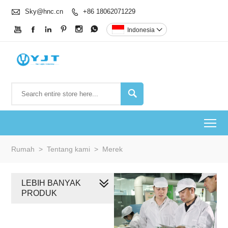

Sky@hnc.cn
+86 18062071229







Indonesia


To
Rumah
>
Tentang kami
>
Merek
LEBIH BANYAK
PRODUK