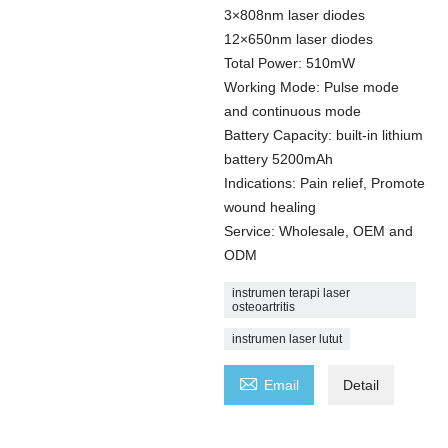
3×808nm laser diodes
12×650nm laser diodes
Total Power: 510mW
Working Mode: Pulse mode
and continuous mode
Battery Capacity: built-in lithium
battery 5200mAh
Indications: Pain relief, Promote
wound healing
Service: Wholesale, OEM and
ODM
instrumen terapi laser
osteoartritis
instrumen laser lutut

Email
Detail