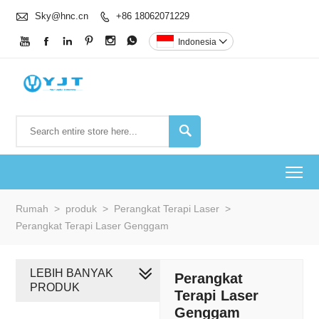

Sky@hnc.cn
+86 18062071229







Indonesia


To
Rumah
>
produk
>
Perangkat Terapi Laser
>
Perangkat Terapi Laser Genggam
LEBIH BANYAK
Perangkat
PRODUK
Terapi Laser
Genggam