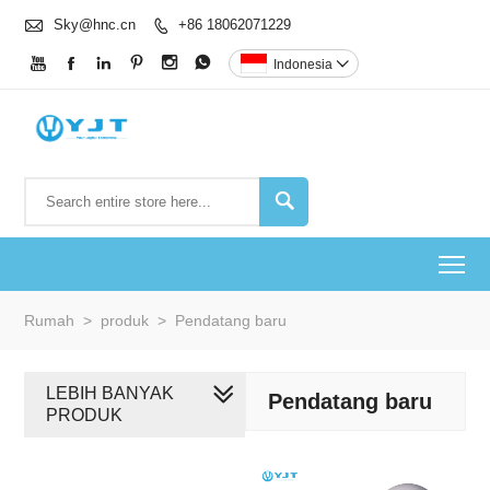

Sky@hnc.cn
+86 18062071229







Indonesia


To
Rumah
>
produk
>
Pendatang baru
LEBIH BANYAK
Pendatang baru
PRODUK