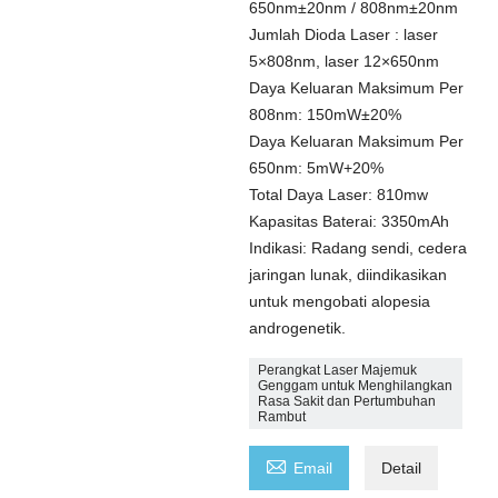
650nm±20nm / 808nm±20nm
Jumlah Dioda Laser : laser
5×808nm, laser 12×650nm
Daya Keluaran Maksimum Per
808nm: 150mW±20%
Daya Keluaran Maksimum Per
650nm: 5mW+20%
Total Daya Laser: 810mw
Kapasitas Baterai: 3350mAh
Indikasi: Radang sendi, cedera
jaringan lunak, diindikasikan
untuk mengobati alopesia
androgenetik.
Perangkat Laser Majemuk
Genggam untuk Menghilangkan
Rasa Sakit dan Pertumbuhan
Rambut

Email
Detail