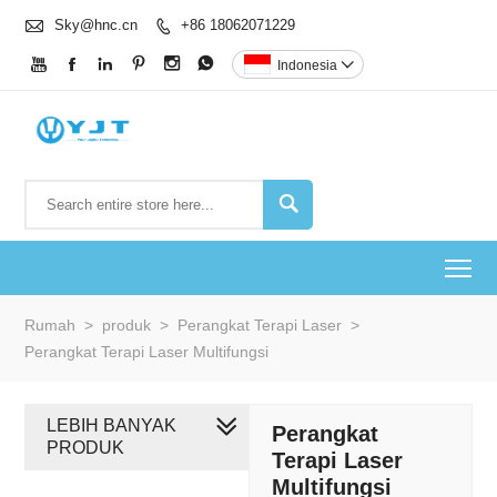

Sky@hnc.cn
+86 18062071229







Indonesia


To
Rumah
>
produk
>
Perangkat Terapi Laser
>
Perangkat Terapi Laser Multifungsi
LEBIH BANYAK
Perangkat
PRODUK
Terapi Laser
Multifungsi