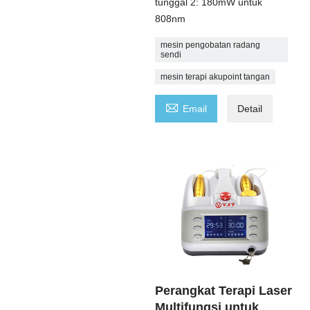
tunggal 2: 180mW untuk
808nm
mesin pengobatan radang
sendi
mesin terapi akupoint tangan

Email
Detail
Perangkat Terapi Laser
Multifungsi untuk