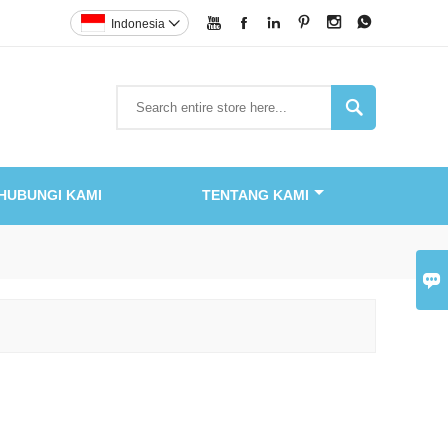






Indonesia


HUBUNGI KAMI
TENTANG KAMI
