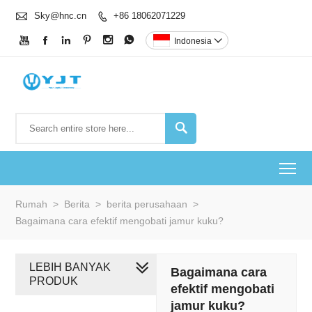

Sky@hnc.cn
+86 18062071229







Indonesia


To
Rumah
>
Berita
>
berita perusahaan
>
Bagaimana cara efektif mengobati jamur kuku?
LEBIH BANYAK
Bagaimana cara
PRODUK
efektif mengobati
jamur kuku?