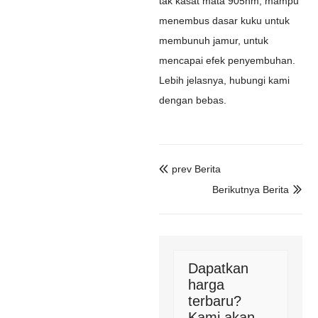
tak kasat mata 905nm, mampu
menembus dasar kuku untuk
membunuh jamur, untuk
mencapai efek penyembuhan.
Lebih jelasnya, hubungi kami
dengan bebas.
prev Berita

Berikutnya Berita

Dapatkan
harga
terbaru?
Kami akan