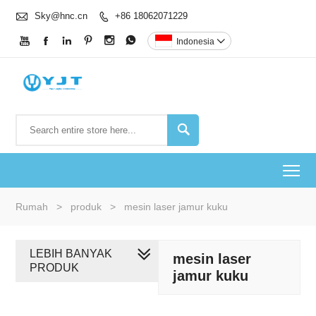

Sky@hnc.cn
+86 18062071229







Indonesia


To
Rumah
>
produk
>
mesin laser jamur kuku
LEBIH BANYAK
mesin laser
PRODUK
jamur kuku