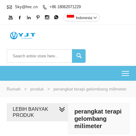

Sky@hnc.cn
+86 18062071229







Indonesia


To
Rumah
>
produk
>
perangkat terapi gelombang milimeter
LEBIH BANYAK
perangkat terapi
PRODUK
gelombang
milimeter