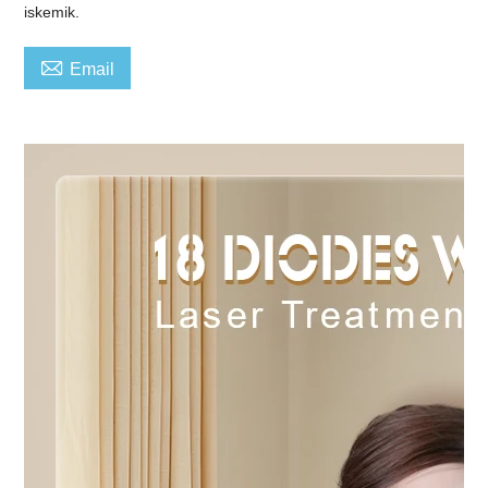
iskemik.

Email