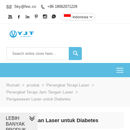

Sky@hnc.cn
+86 18062071229







Indonesia


To
Rumah
>
produk
>
Perangkat Terapi Laser
>
Perangkat Terapi Jam Tangan Laser
>
Pengawasan Laser untuk Diabetes
LEBIH
Pengawasan Laser untuk Diabetes
BANYAK
PRODUK