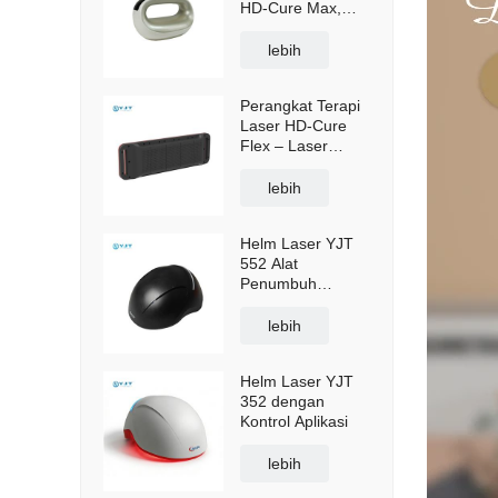
HD-Cure Max,
Perangkat Pereda
Nyeri & Pemulihan
lebih
Multi-Gelombang
(OEM)
Perangkat Terapi
Laser HD-Cure
Flex – Laser
Tingkat Rendah
Multi-Gelombang
lebih
untuk Meredakan
Nyeri & Pemulihan
Helm Laser YJT
552 Alat
Penumbuh
Rambut
lebih
Helm Laser YJT
352 dengan
Kontrol Aplikasi
lebih