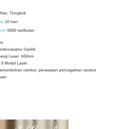
C
Han, Tiongkok
man
10 hari
okan
5000 set/bulan
is
emikonduktor GaAIA
bang Laser: 650nm
 9 Modul Laser
r pertumbuhan rambut, perawatan pencegahan rambut
aser