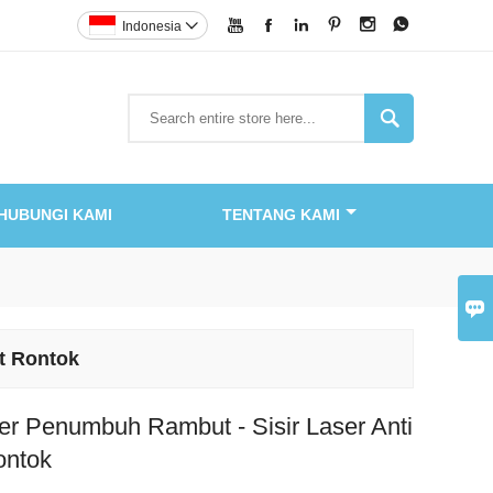






Indonesia


HUBUNGI KAMI
TENTANG KAMI

t Rontok
ser Penumbuh Rambut - Sisir Laser Anti
ontok