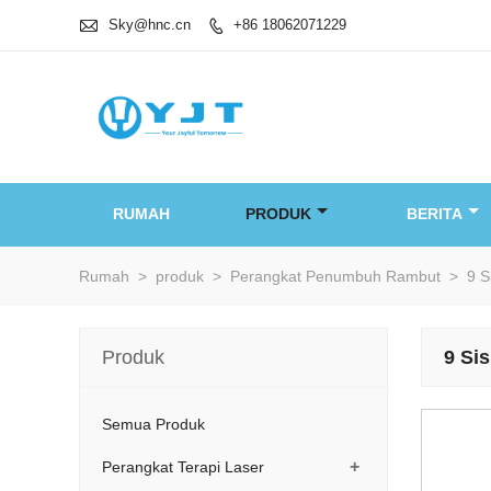

Sky@hnc.cn
+86 18062071229

RUMAH
PRODUK
BERITA
Rumah
>
produk
>
Perangkat Penumbuh Rambut
>
9 S
Produk
9 Si
Semua Produk
+
Perangkat Terapi Laser