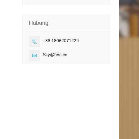
Hubungi
+86 18062071229

Sky@hnc.cn
