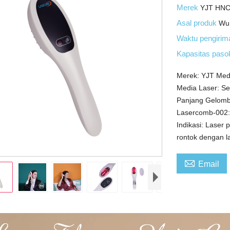
Merek
YJT HN
Asal produk
Wu
Waktu pengiri
Kapasitas pas
Merek: YJT Med
Media Laser: S
Panjang Gelom
Lasercomb-002:
Indikasi: Lase
rontok dengan l

Email