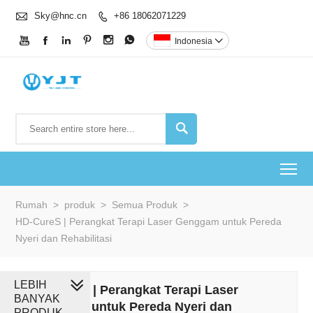

Sky@hnc.cn
+86 18062071229







Indonesia


To
Rumah
>
produk
>
Semua Produk
>
HD-CureS | Perangkat Terapi Laser Genggam untuk Pereda
Nyeri dan Rehabilitasi
LEBIH
HD-CureS | Perangkat Terapi Laser
BANYAK
Genggam untuk Pereda Nyeri dan
PRODUK