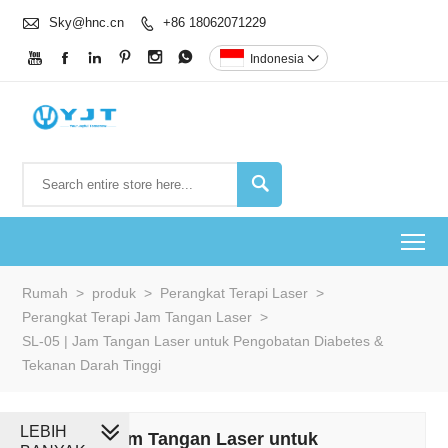

Sky@hnc.cn
+86 18062071229







Indonesia


To
Rumah
>
produk
>
Perangkat Terapi Laser
>
Perangkat Terapi Jam Tangan Laser
>
SL-05 | Jam Tangan Laser untuk Pengobatan Diabetes &
Tekanan Darah Tinggi
LEBIH
SL-05 | Jam Tangan Laser untuk